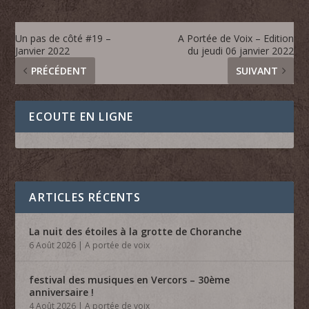
Un pas de côté #19 –
A Portée de Voix – Edition
Janvier 2022
du jeudi 06 janvier 2022
PRÉCÉDENT
SUIVANT
ECOUTE EN LIGNE
ARTICLES RÉCENTS
La nuit des étoiles à la grotte de Choranche
6 Août 2026
|
A portée de voix
festival des musiques en Vercors – 30ème
anniversaire !
4 Août 2026
|
A portée de voix