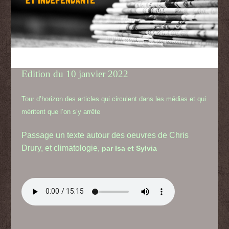
Edition du 10 janvier 2022
Tour d’horizon des articles qui circulent dans les médias et qui
méritent que l’on s’y arrête
Passage un texte autour des oeuvres de Chris
Drury, et climatologie
,
par Isa et Sylvia