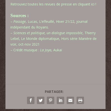
Retrouvez toutes les revues de presse en cliquant ici !
Sources :
–
Passage
, Lucas, L’effeuillé, Hiver 21/22, journal
indépendant du Royans.
–
Sciences et politique, un dialogue impossible
, Thierry
Lebel, Le Monde diplomatique, Hors série Manière de
voir, oct-nov 2021
– Crédit musique :
La Joya
, Aukaï
PARTAGER: