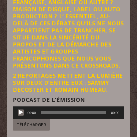
FRANÇAISE, ANGLAISE OU AUTRE ?
MAISON DE DISQUE, LABEL OU AUTO
PRODUCTION ? L’ ESSENTIEL, AU-
DELÀ DE CES DÉBATS QU’ILS NE NOUS
APPARTIENT PAS DE TRANCHER, SE
SITUE DANS LA SINCÉRITÉ DU
PROPOS ET DE LA DÉMARCHE DES
ARTISTES ET GROUPES
FRANCOPHONES QUE NOUS VOUS
PRÉSENTONS DANS CE CROSSROADS.
2 REPORTAGES METTENT LA LUMIÈRE
SUR DEUX D’ENTRE EUX : SAMMY
DECOSTER ET ROMAIN HUMEAU.
PODCAST DE L’ÉMISSION
Lecteur
00:00
00:00
audio
TÉLÉCHARGER