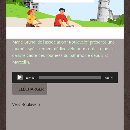
Marie Brunel de l’association “Roulavélo” présente une
journée spécialement dédiée vélo pour toute la famille
dans le cadre des journées du patrimoine depuis St
Marcellin.
Lecteur
00:00
00:00
audio
TÉLÉCHARGER
Vers Roulavélo