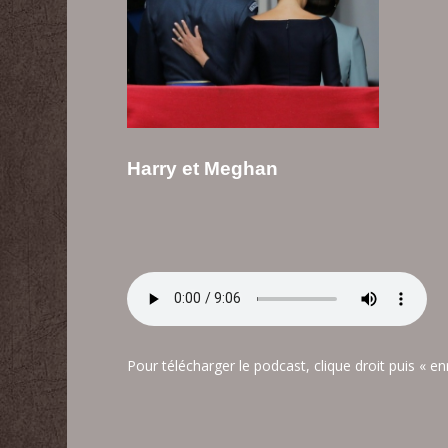
Harry et Meghan
Pour télécharger le podcast, clique droit puis « en