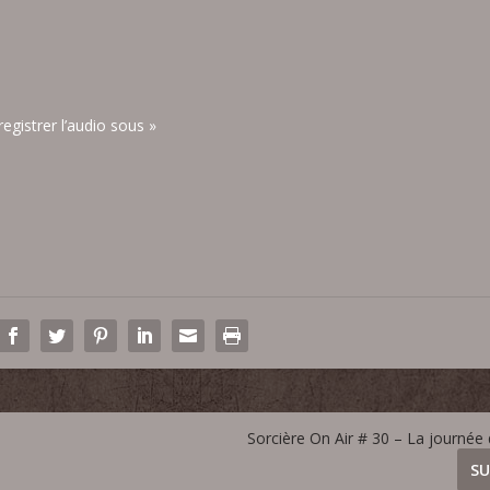
registrer l’audio sous »
Sorcière On Air # 30 – La journée
SU