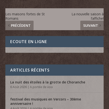
Les maisons fortes de St
La nouvelle saison à
Romans
l’affiche!
PRÉCÉDENT
SUIVANT
ECOUTE EN LIGNE
ARTICLES RÉCENTS
La nuit des étoiles à la grotte de Choranche
6 Août 2026
|
A portée de voix
festival des musiques en Vercors – 30ème
anniversaire !
4 Août 2026
|
A portée de voix