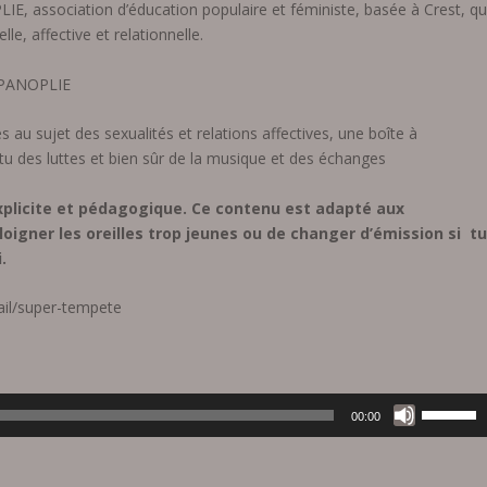
, association d’éducation populaire et féministe, basée à Crest, qu
le, affective et relationnelle.
m PANOPLIE
au sujet des sexualités et relations affectives, une boîte à
ctu des luttes et bien sûr de la musique et des échanges
explicite et pédagogique. Ce contenu est adapté aux
oigner les oreilles trop jeunes ou de changer d’émission si t
.
ail/super-tempete
U
00:00
t
i
l