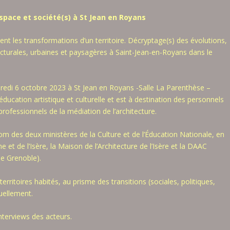
space et société(s) à St Jean en Royans
nt les transformations d’un territoire. Décryptage(s) des évolutions,
tecturales, urbaines et paysagères à Saint-Jean-en-Royans dans le
dredi 6 octobre 2023 à St Jean en Royans -Salle La Parenthèse –
ucation artistique et culturelle et est à destination des personnels
professionnels de la médiation de l’architecture.
om des deux ministères de la Culture et de l’Éducation Nationale, en
et de l’Isère, la Maison de l’Architecture de l’Isère et la DAAC
de Grenoble).
erritoires habités, au prisme des transitions (sociales, politiques,
uellement.
nterviews des acteurs.