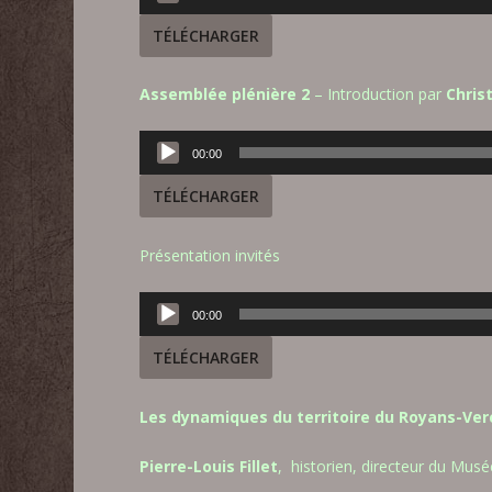
audio
TÉLÉCHARGER
Assemblée plénière 2
– Introduction par
Chris
Lecteur
00:00
audio
TÉLÉCHARGER
Présentation invités
Lecteur
00:00
audio
TÉLÉCHARGER
Les dynamiques du territoire du Royans-Ver
Pierre-Louis Fillet
, historien, directeur du Mus