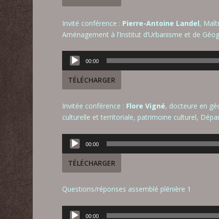
Invité conférence :
Pierre-Antoine Landel
, Maît
Aménagement à l’Institut d’Urbanisme et de Géog
Lecteur
00:00
audio
TÉLÉCHARGER
Invitée conférence :
Flore Vigné
, docteure en gé
culturelle et territoriale, patrimoine culturel, Dép
Lecteur
00:00
audio
TÉLÉCHARGER
Questions/réponses assemblé plénière 1
Lecteur
00:00