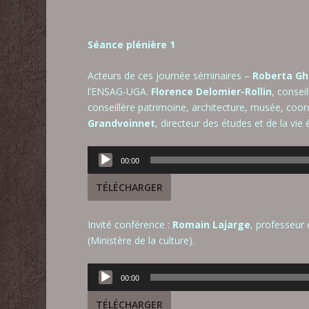
Séance plénière 1
Acteurs de ces journée séminaires –
Roberta Ghe
l’ENSAG-UGA.
Florence Delomier-Rollin
, conse
conseillère patrimoine, architecture, musée, co
Grandvoinnet
, directeur des études et de la vi
Lecteur
00:00
audio
TÉLÉCHARGER
Invité conférence :
Romain Lajarge
, professeur 
(Ministère de la culture).
Lecteur
00:00
audio
TÉLÉCHARGER