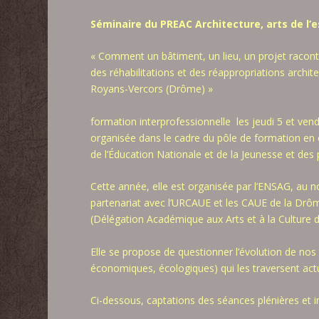
Séminaire du PREAC Architecture, arts de l’e
« Comment un bâtiment, un lieu, un projet raconte
des réhabilitations et des réappropriations archi
Royans-Vercors (Drôme) »
formation interprofessionnelle les jeudi 5 et ven
organisée dans le cadre du pôle de formation en éd
de l’Éducation Nationale et de la Jeunesse et des 
Cette année, elle est organisée par l’ENSAG, au n
partenariat avec l’URCAUE et les CAUE de la Drôme 
(Délégation Académique aux Arts et à la Culture 
Elle se propose de questionner l’évolution de nos t
économiques, écologiques) qui les traversent act
Ci-dessous, captations des séances plénières et i