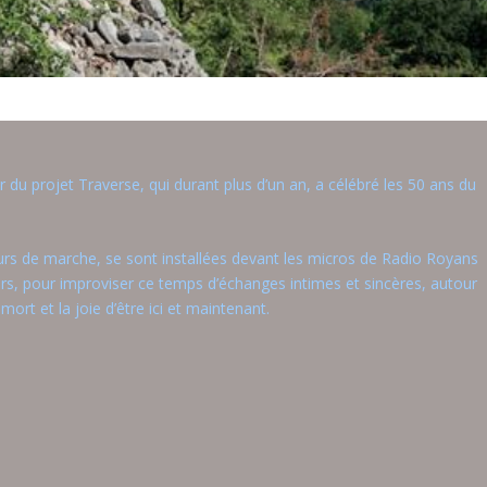
ur du projet Traverse, qui durant plus d’un an, a célébré les 50 ans du
rs de marche, se sont installées devant les micros de Radio Royans
ors, pour improviser ce temps d’échanges intimes et sincères, autour
mort et la joie d’être ici et maintenant.