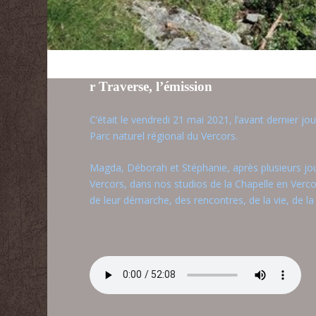
r
Tr
averse, l’émission
C’était le vendredi 21 mai 2021, l’avant dernier jo
Parc naturel régional du Vercors.
Magda, Déborah et Stéphanie, après plusieurs jou
Vercors, dans nos studios de la Chapelle en Verc
de leur démarche, des rencontres, de la vie, de la 