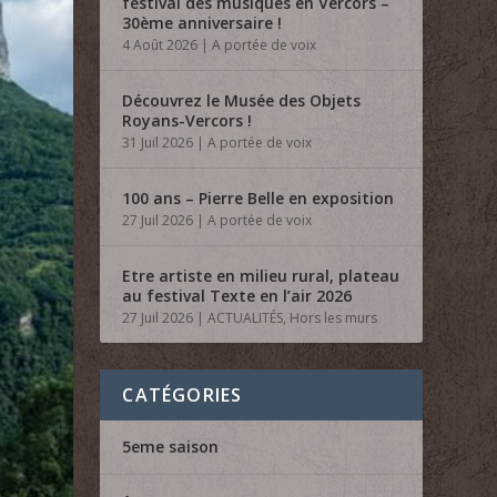
festival des musiques en Vercors –
30ème anniversaire !
4 Août 2026
|
A portée de voix
Découvrez le Musée des Objets
Royans-Vercors !
31 Juil 2026
|
A portée de voix
100 ans – Pierre Belle en exposition
27 Juil 2026
|
A portée de voix
Etre artiste en milieu rural, plateau
au festival Texte en l’air 2026
27 Juil 2026
|
ACTUALITÉS
,
Hors les murs
CATÉGORIES
5eme saison