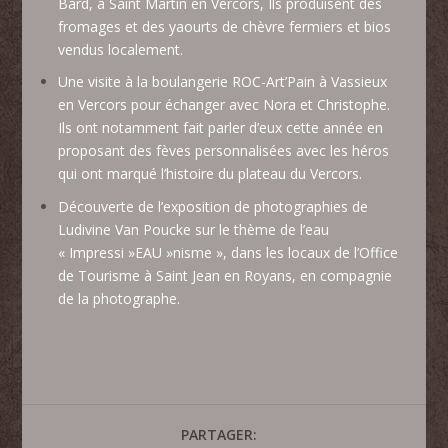
Bard, à Saint Martin en Vercors, Ils produisent des
fromages et des yaourts de chèvre fermiers et bios
vendus localement.
Une visite à la boulangerie ROC-Art’Pain à Vassieux
en Vercors pour échanger avec Nora et Christophe.
Ils ont notamment fait parler d’eux cette année en
proposant des fèves personnalisées avec les héros
qui ont marqué l’histoire du plateau du Vercors.
Découverte de l’exposition de photographies de
Ludivine Van Poucke sur le thème de l’eau
« Impressi »EAU »nisme », dans les locaux de l’Office
de Tourisme à Saint Jean en Royans, en compagnie
de la photographe.
PARTAGER: