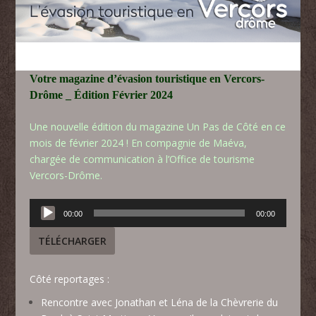
Votre magazine d’évasion touristique en Vercors-
Drôme _ Édition Février 2024
Une nouvelle édition du magazine Un Pas de Côté en ce
mois de février 2024 ! En compagnie de Maéva,
chargée de communication à l’
Office de tourisme
Vercors-Drôme
.
Lecteur
00:00
00:00
audio
TÉLÉCHARGER
Côté reportages :
Rencontre avec Jonathan et Léna de la Chèvrerie du