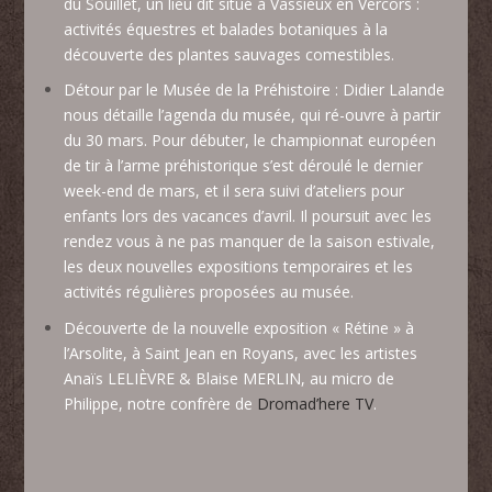
du Souillet, un lieu dit situé à Vassieux en Vercors :
activités équestres et balades botaniques à la
découverte des plantes sauvages comestibles.
Détour par le Musée de la Préhistoire : Didier Lalande
nous détaille l’agenda du musée, qui ré-ouvre à partir
du 30 mars. Pour débuter, le championnat européen
de tir à l’arme préhistorique s’est déroulé le dernier
week-end de mars, et il sera suivi d’ateliers pour
enfants lors des vacances d’avril. Il poursuit avec les
rendez vous à ne pas manquer de la saison estivale,
les deux nouvelles expositions temporaires et les
activités régulières proposées au musée.
Découverte de la nouvelle exposition « Rétine » à
l’Arsolite, à Saint Jean en Royans, avec les artistes
Anaïs LELIÈVRE & Blaise MERLIN, au micro de
Philippe, notre confrère de
Dromad’here TV
.