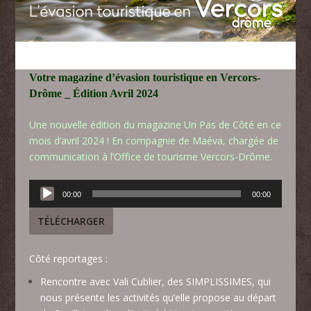
Votre magazine d’évasion touristique en Vercors-
Drôme _ Édition Avril 2024
Une nouvelle édition du magazine Un Pas de Côté en ce
mois d’avril 2024 ! En compagnie de Maéva, chargée de
communication à l’
Office de tourisme Vercors-Drôme
.
Lecteur
00:00
00:00
audio
TÉLÉCHARGER
Côté reportages :
Rencontre avec Vali Cublier, des SIMPLISSIMES, qui
nous présente les activités qu’elle propose au départ