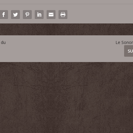
 du
Le Sono
SU