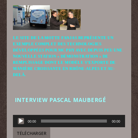
LE SITE DE LA MOTTE FANJAS REPRÉSENTE UN
EXEMPLE COMPLET DES TECHNOLOGIES
DÉVELOPPÉES POUR MC PHY AVEC DEPUIS PEU UNE
NOUVELLE STATION « DÉMONSTRATION » DE
REMPLISSAGE DONT LE MODÈLE S’EXPORTE DE
MANIÈRE CROISSANTE EN RHÔNE-ALPES ET AU-
DELÀ.
INTERVIEW PASCAL MAUBERGÉ
Lecteur
00:00
00:00
audio
TÉLÉCHARGER