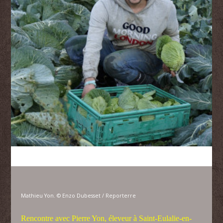
Mathieu Yon.
© Enzo Dubesset /
Reporterre
Rencontre avec Pierre Yon, éleveur à Saint-Eulalie-en-