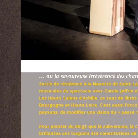
… ou la savoureuse irrévérence des chan
Sortie de résidence à la Navette de Saint-La
musicales du spectacle avec Carole Joffrin 
Les Hauts Talons d’Achille, ce sont de libre
Bourgogne et Haute Loire. C’est aussi l’occa
paysans, de modifier une vision du « passé 
Pour pointer du doigt que la subversion, la 
brûlantes ont toujours été constitutives de 