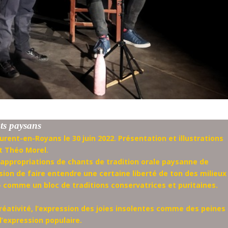
ts paysans
urent-en-Royans le 30 juin 2022.
Présentation et illustrations
et Théo Morel.
s appropriations de chants de tradition orale paysanne de
sion de faire entendre une certaine liberté de ton des milieux
» comme un bloc de traditions conservatrices et puritaines.
créativité, l’expression des joies insolentes comme des peines
l’expression populaire.