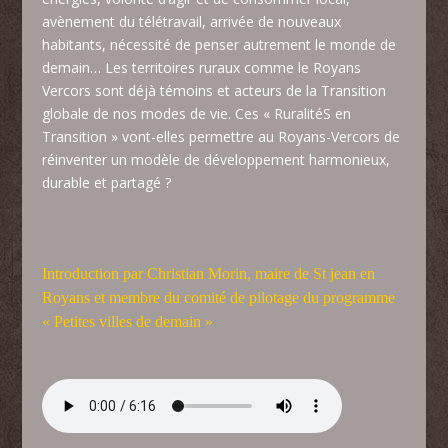
avènement du télétravail, arrivée de nouveaux
habitants, nécessité de penser autrement le monde de
demain… Les territoires ruraux comme le Royans
Vercors sont déjà témoins et acteurs de la Transition
globale de nos modes de vie. Ces « RuralitéS en
Transition » vont-elles permettre au Royans-Vercors de
réinventer un modèle de développement harmonieux,
durable et partagé ?
Introduction par Christian Morin, maire de St jean en
Royans et membre du comité de pilotage du programme
« Petites villes de demain »