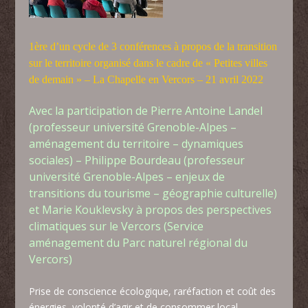
1ère d’un cycle de 3 conférences à propos de la transition
sur le territoire organisé dans le cadre de « Petites villes
de demain » – La Chapelle en Vercors – 21 avril 2022
Avec la participation de Pierre Antoine Landel
(professeur université Grenoble-Alpes –
aménagement du territoire – dynamiques
sociales) – Philippe Bourdeau (professeur
université Grenoble-Alpes – enjeux de
transitions du tourisme – géographie culturelle)
et Marie Kouklevsky à propos des perspectives
climatiques sur le Vercors (Service
aménagement du Parc naturel régional du
Vercors)
Prise de conscience écologique, raréfaction et coût des
énergies, volonté d’agir et de consommer local,