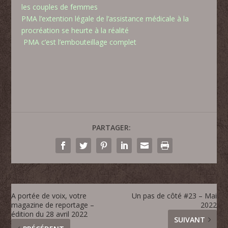
les couples de femmes
PMA l’extention légale de l’assistance médicale à la
procréation se heurte à la réalité
PMA c’est l’embouteillage complet
PARTAGER:
A portée de voix, votre
Un pas de côté #23 – Mai
magazine de reportage –
2022
édition du 28 avril 2022
SUIVANT