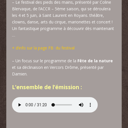
– L
e festival des pieds des mains, présenté par Coline
Blervaque,
de l’ACCR – 5ème saison, qui se déroulera
les 4 et 5 juin, à Saint Laurent en Royans. théâtre,
clowns, danse, arts du cirque, marionettes et concert !
Un fantastique programme à découvrir dès maintenant
…
+ d’info sur la page FB du festival
– Un focus sur le programme de la
Fête de la nature
et sa déclinaison en Vercors Drôme, présenté par
Damien.
L’ensemble de l’émission :