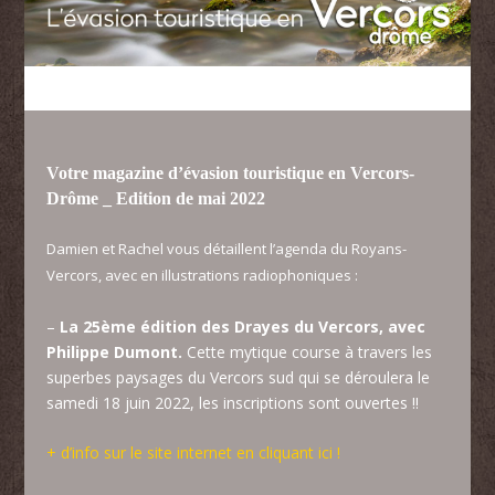
Votre magazine d’évasion touristique en Vercors-
Drôme _ Edition de mai 2022
Damien et Rachel vous détaillent l’agenda du Royans-
Vercors, avec en illustrations radiophonique
s :
–
La 25ème édition des Drayes du Vercors, avec
Philippe Dumont.
Cette mytique course à travers les
superbes paysages du Vercors sud qui se déroulera le
samedi 18 juin 2022, les inscriptions sont ouvertes !!
+ d’info sur le site internet en cliquant ici !