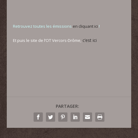
Retrouvez toutes les émissions
en cliquant ici
!
c’est ici
Et puis le site de l’OT Vercors-Drôme,
PARTAGER: