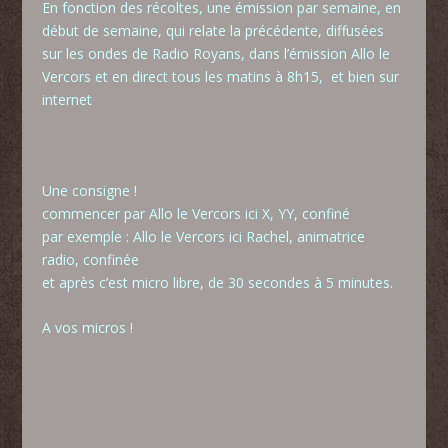
En fonction des récoltes, une émission par semaine, en
début de semaine, qui relate la précédente, diffusées
sur les ondes de Radio Royans, dans l’émission Allo le
Vercors et en direct tous les matins à 8h15, et bien sur
internet
Une consigne !
commencer par
Allo le Vercors ici X, YY, confiné
par exemple :
Allo le Vercors ici Rachel, animatrice
radio, confinée
et après c’est micro libre, de 30 secondes à 5 minutes.
A vos micros !