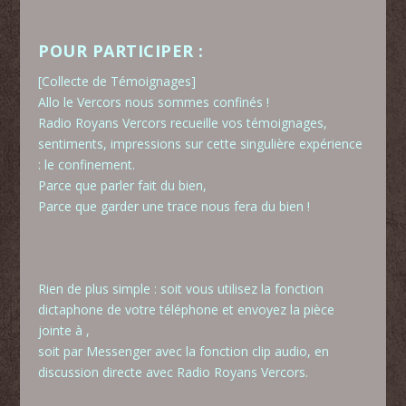
POUR PARTICIPER :
[Collecte de Témoignages]
Allo le Vercors nous sommes confinés !
Radio Royans Vercors
recueille vos témoignages,
sentiments, impressions sur cette singulière expérience
: l
e confinement.
Parce que parler fait du bien,
Parce que garder une trace nous fera du bien !
Rien de plus simple
: soit vous utilisez la fonction
dictaphone de votre téléphone et envoyez la pièce
jointe à
,
soit par Messenger avec la fonction clip audio, en
discussion directe avec Radio Royans Vercors.