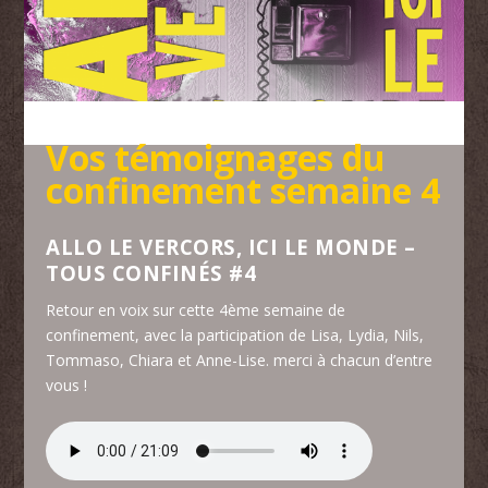
Vos témoignages du
confinement semaine 4
ALLO LE VERCORS, ICI LE MONDE –
TOUS CONFINÉS #4
Retour en voix sur cette 4ème semaine de
confinement, avec la participation de Lisa, Lydia, Nils,
Tommaso, Chiara et Anne-Lise. merci à chacun d’entre
vous !