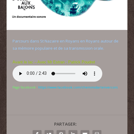
Parcours dans St Nazaire en Royans en Royans autour de
sa mémoire populaire et de sa transmission orale.
Avant le lac – Avec Mr Estran ; Patrick Poudret
Page facebook :
https://www.facebook.com/cheminsdartenvercors
PARTAGER: