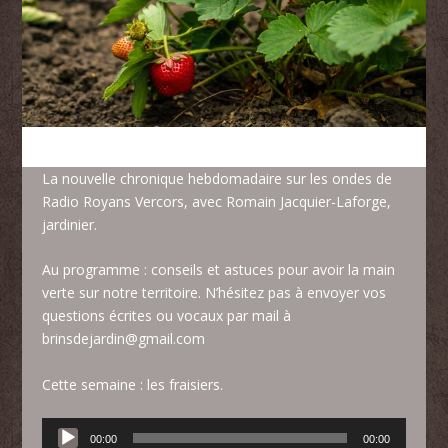
La nouvelle chronique hebdomadaire sur les ondes de
Radio Royans Vercors, avec Romain Jacquier-Laforge,
jardinier.
Au programme : conseils et astuces pour avoir la main
verte sur notre territoire. N’hésitez pas à envoyer vos
questions écrites ou vocaux par mail à
brinsdejardin@gmail.com
Cette semaine : les fraisiers.
Lecteur
00:00
00:00