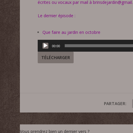
écrites ou vocaux par mail à
brinsdejardin@gmail
Le dernier épisode :
Que faire au jardin en octobre
Lecteur
00:00
audio
TÉLÉCHARGER
PARTAGER:
Vous prendrez bien un dernier vers ?