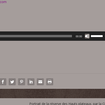
.com
U
00:00
t
i
l
i
s
e
z
l
e
s
f
l
Portrait de la réserve des Hauts plateaux, par la C
è