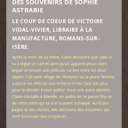
DES SOUVENIRS DE SOPHIE
ASTRABIE
LE COUP DE COEUR DE VICTOIRE
VIDAL-VIVIER, LIBRAIRE À LA
MANUFACTURE, ROMANS-SUR-
ISÈRE.
Après la mort de sa mère, Claire découvre que celle-ci
lui a légué un carnet ainsi qu’un appareil photo dans
lequel se trouve une pellicule. Le lien entre les deux
objets ? Un petit village de l’Aveyron où la jeune femme
a passé les étés de son enfance.Il n’en faut pas plus
pour la décider à tout quitter. Sous une autre identité,
Claire s’installe à Marelle, en quête de ce passé flou et
de cette mère qui lui a si souvent échappé. Au fil des
pages et des clichés, elle découvre des souvenirs qui
vont bousculer ses croyances…..