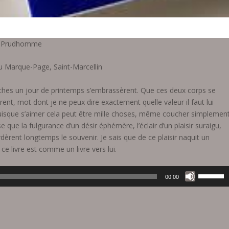
ain Prudhomme
 du Marque-Page, Saint-Marcellin
uches un jour de printemps s’embrassèrent. Que ces deux corps se
rent, mot dont je ne peux dire exactement quelle valeur il faut lui
 puisque s’aimer cela peut être mille choses, même coucher simplemen
que la fulgurance d’un désir éphémère, l’éclair d’un plaisir suraigu,
èrent longtemps le souvenir. Je sais que de ce plaisir naquit un
 ce livre est comme un livre vers lui.
U
00:00
t
i
l
i