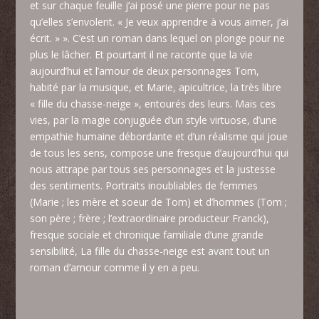
et sur chaque feuille j’ai posé une pierre pour ne pas
qu’elles s’envolent. « Je veux apprendre à vous aimer, j’ai
écrit. » ». C’est un roman dans lequel on plonge pour ne
plus le lâcher. Et pourtant il ne raconte que la vie
aujourd’hui et l’amour de deux personnages Tom,
habité par la musique, et Marie, apicultrice, la très libre
« fille du chasse-neige », entourés des leurs. Mais ces
vies, par la magie conjuguée d’un style virtuose, d’une
empathie humaine débordante et d’un réalisme qui joue
de tous les sens, compose une fresque d’aujourd’hui qui
nous attrape par tous ses personnages et la justesse
des sentiments. Portraits inoubliables de femmes
(Marie ; les mère et soeur de Tom) et d’hommes (Tom ;
son père ; frère ; l’extraordinaire producteur Franck),
fresque sociale et chronique familiale d’une grande
sensibilité, La fille du chasse-neige est avant tout un
roman d’amour comme il y en a peu.