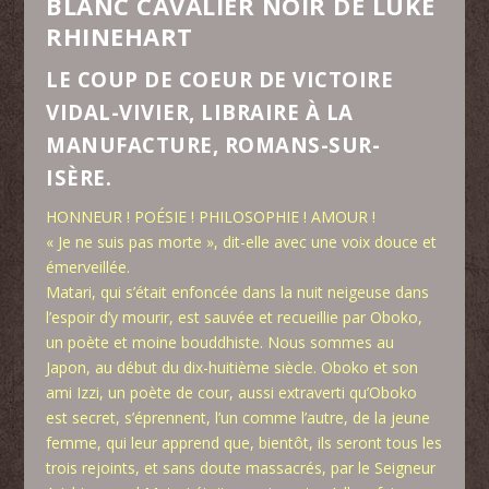
BLANC CAVALIER NOIR DE LUKE
RHINEHART
LE COUP DE COEUR DE VICTOIRE
VIDAL-VIVIER, LIBRAIRE À LA
MANUFACTURE, ROMANS-SUR-
ISÈRE.
HONNEUR ! POÉSIE ! PHILOSOPHIE ! AMOUR !
« Je ne suis pas morte », dit-elle avec une voix douce et
émerveillée.
Matari, qui s’était enfoncée dans la nuit neigeuse dans
l’espoir d’y mourir, est sauvée et recueillie par Oboko,
un poète et moine bouddhiste. Nous sommes au
Japon, au début du dix-huitième siècle. Oboko et son
ami Izzi, un poète de cour, aussi extraverti qu’Oboko
est secret, s’éprennent, l’un comme l’autre, de la jeune
femme, qui leur apprend que, bientôt, ils seront tous les
trois rejoints, et sans doute massacrés, par le Seigneur