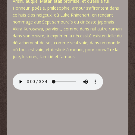
Arishi, auquel Matari était promise, et qu’elle a fui.
Honneur, poésie, philosophie, amour s’affrontent dans
ce huis clos neigeux, où Luke Rhinehart, en rendant
hommage aux Sept samouraïs du cinéaste japonais
Akira Kurosawa, parvient, comme dans nul autre roman
dans son œuvre, à exprimer la nécessité existentielle du
détachement de soi, comme seul voie, dans un monde
où tout est vain, et destiné à mourir, pour connaître la
joie, les rires, l’amitié et l’amour.