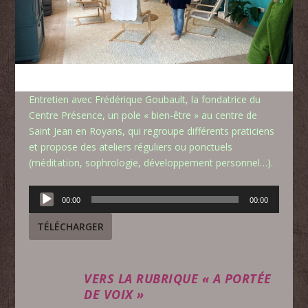
Entretien avec Frédérique Goubault, la fondatrice du
Centre Présence, un pole « bien-être » au centre de
Saint Jean en Royans, qui regroupe différents praticiens
et propose des ateliers réguliers ou ponctuels
(méditation, sophrologie, développement personnel…).
Lecteur
00:00
00:00
audio
TÉLÉCHARGER
VERS LA RUBRIQUE « A PORTÉE
DE VOIX »