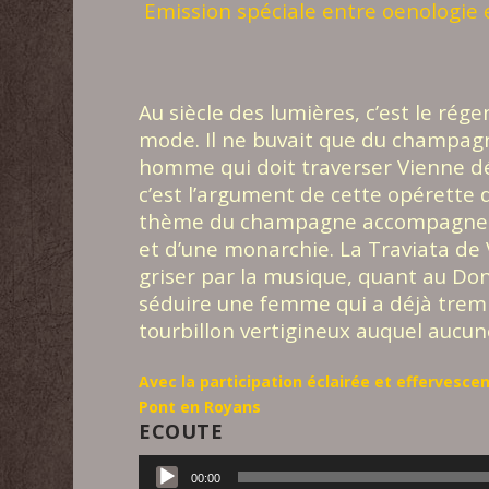
Emission spéciale entre oenologie 
Au siècle des lumières, c’est le rég
mode. Il ne buvait que du champagne
homme qui doit traverser Vienne dé
c’est l’argument de cette opérette 
thème du champagne accompagne le
et d’une monarchie. La Traviata de 
griser par la musique, quant au Don 
séduire une femme qui a déjà trempé
tourbillon vertigineux auquel aucu
Avec la participation éclairée et effervesc
Pont en Royans
ECOUTE
Lecteur
00:00