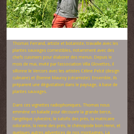
Thomas Ferrand, artiste et botaniste, travaille avec les
plantes sauvages comestibles, notamment avec des
chefs cuisiniers pour élaborer des menus. Depuis le
mois de mai, invité par l’association Villa Glovettes, il
sillonne le Vercors avec les artistes Céline Pelcé (design
culinaire) et Étienne Mauroy (céramiste). Ensemble, ils
préparent une dégustation dans le paysage, à base de
plantes sauvages.
Dans ces vignettes radiophoniques, Thomas nous
emmène en balade pour découvrir la grande berce,
l’angélique sylvestre, le salsifis des prés, la matricaire
odorante, la reine-des-prés, le chénopode bon-Henri, et
quelques autres adventices de nos montagnes. La