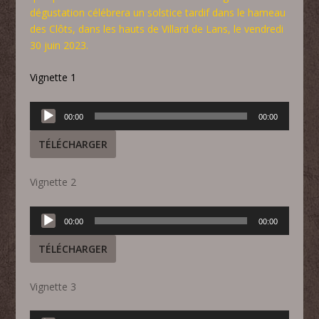
dégustation célébrera un solstice tardif dans le hameau
des Clôts, dans les hauts de Villard de Lans, le vendredi
30 juin 2023.
Vignette 1
Lecteur
00:00
00:00
audio
TÉLÉCHARGER
Vignette 2
Lecteur
00:00
00:00
audio
TÉLÉCHARGER
Vignette 3
Lecteur