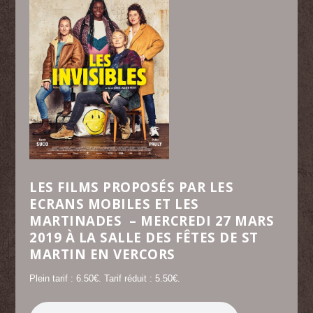
LES FILMS PROPOSÉS PAR LES
ECRANS MOBILES ET LES
MARTINADES – MERCREDI 27 MARS
2019 À LA SALLE DES FÊTES DE ST
MARTIN EN VERCORS
Plein tarif : 6.50€. Tarif réduit : 5.50€.