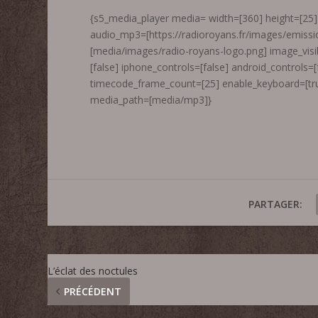
{s5_media_player media= width=[360] height=[25] 
audio_mp3=[https://radioroyans.fr/images/emiss
[media/images/radio-royans-logo.png] image_visib
[false] iphone_controls=[false] android_controls=
timecode_frame_count=[25] enable_keyboard=[tru
media_path=[media/mp3]}
PARTAGER:
L’éclat des noctules
PRÉCÉDENT