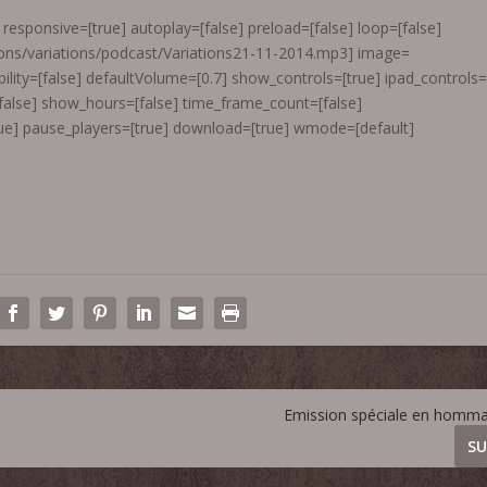
responsive=[true] autoplay=[false] preload=[false] loop=[false]
ions/variations/podcast/Variations21-11-2014.mp3] image=
ility=[false] defaultVolume=[0.7] show_controls=[true] ipad_controls
[false] show_hours=[false] time_frame_count=[false]
e] pause_players=[true] download=[true] wmode=[default]
Emission spéciale en homm
SU