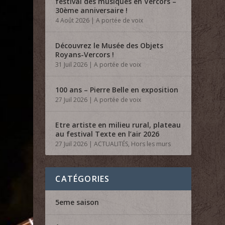
festival des musiques en Vercors –
30ème anniversaire !
4 Août 2026
|
A portée de voix
Découvrez le Musée des Objets
Royans-Vercors !
31 Juil 2026
|
A portée de voix
100 ans – Pierre Belle en exposition
27 Juil 2026
|
A portée de voix
Etre artiste en milieu rural, plateau
au festival Texte en l’air 2026
27 Juil 2026
|
ACTUALITÉS
,
Hors les murs
CATÉGORIES
5eme saison