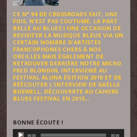
CE N° 94 DE CROSSROADS FAIT, UNE
FOIS, N’EST PAS COUTUME, LA PART
BELLE AU BLUES ! UNE OCCASION DE
REVISITER LA MUSIQUE BLEUE VIA UN
CERTAIN NOMBRE D’ARTISTES
FRANCOPHONES CHERS À NOS
OREILLES MAIS ÉGALEMENT DE
RETROUVER DERRIÈRE NOTRE MICRO
FRED BLONDIN, INTERVIEWÉ AU
FESTIVAL ALUNA ÉDITION 2018 ET DE
RÉÉCOUTER L’INTERVIEW DE GAËLLE
BUSWELL, DÉCOUVERTE AU CAHORS
BLUES FESTIVAL EN 2015…
BONNE ÉCOUTE !
Lecteur
00:00
00:00