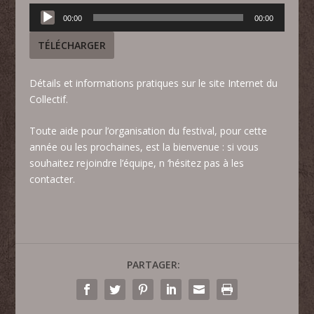
Lecteur
00:00
00:00
audio
TÉLÉCHARGER
Détails et informations pratiques sur le
site Internet du
Collectif
.
Toute aide pour l’organisation du festival, pour cette
année ou les prochaines, est la bienvenue : si vous
souhaitez rejoindre l’équipe, n ‘hésitez pas à les
contacter.
PARTAGER: