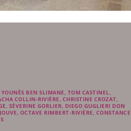
, YOUNÈS BEN SLIMANE, TOM CASTINEL,
CHA COLLIN-RIVIÈRE, CHRISTINE CROZAT,
E, SÉVERINE GORLIER, DIEGO GUGLIERI DON
 JOUVE, OCTAVE RIMBERT-RIVIÈRE, CONSTANCE
TS