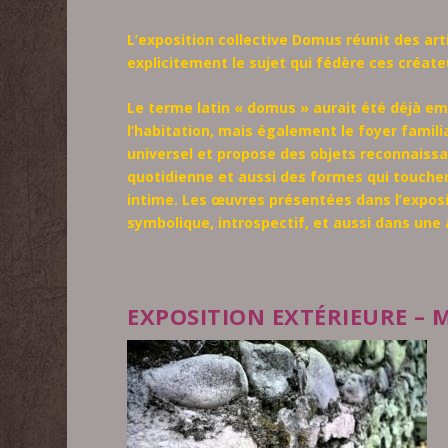
L’exposition collective
Domus
réunit des art
explicitement le sujet qui fédère ces créate
Le terme latin « domus » aurait été déjà em
l’habitation, mais également le foyer famili
universel et propose des objets reconnaissab
quotidienne et aussi des formes qui touchen
intime. Les œuvres présentées dans l’expos
symbolique, introspectif, et aussi dans une 
EXPOSITION EXTÉRIEURE –