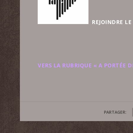
REJOINDRE LE 
VERS LA RUBRIQUE « A PORTÉE D
PARTAGER: