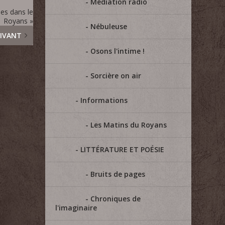
Médiation radio
hes dans le
Royans »
Nébuleuse
IVANT
Osons l'intime !
Sorcière on air
Informations
Les Matins du Royans
LITTÉRATURE ET POÉSIE
Bruits de pages
Chroniques de
l'imaginaire