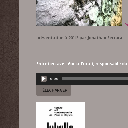
Pa
présentation à 20’12 par Jonathan Ferrara
Entretien avec Giulia Turati, responsable du l
Lecteur
00:00
audio
TÉLÉCHARGER