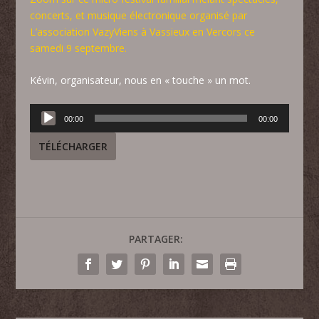
concerts, et musique électronique organisé par
L’association VazyViens à Vassieux en Vercors ce
samedi 9 septembre.
Kévin, organisateur, nous en « touche » un mot.
Lecteur
00:00
00:00
audio
TÉLÉCHARGER
PARTAGER: