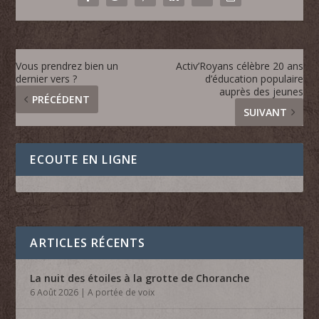
Vous prendrez bien un
Activ’Royans célèbre 20 ans
dernier vers ?
d’éducation populaire
auprès des jeunes
PRÉCÉDENT
SUIVANT
ECOUTE EN LIGNE
ARTICLES RÉCENTS
La nuit des étoiles à la grotte de Choranche
6 Août 2026
|
A portée de voix