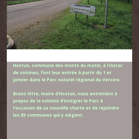
Hostun, commune des monts du matin, à l’instar
de voisines, font leur entrée à partir du 1 er
janvier dans le Parc naturel régional du Vercors.
Bruno Vitte, maire d’Hostun, nous entretient à
propos de la volonté d’intégrer le Parc à
l’occasion de sa nouvelle charte et de rejoindre
les 83 communes qui y siègent.