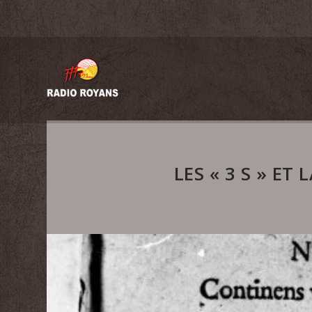
LES « 3 S » ET