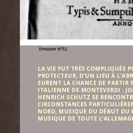
Emission N°52
‍LA VIE FUT TRÈS COMPLIQUÉE 
PROTECTEUR, D’UN LIEU À L’ABR
EURENT LA CHANCE DE PARTIR 
ITALIENNE DE MONTEVERDI . J
HENRICH SCHUTZ SE RENCONTR
CIRCONSTANCES PARTICULIÈRE
NORD, MUSIQUE DU DÉBUT DU 
MUSIQUE DE TOUTE L’ALLEMAG