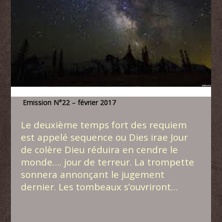
Emission N°22 – février 2017
Le deuxième temps fort des requiem
est appelé sequence ou Dies irae Jour
de colère Dieu réduira en cendre le
monde…. jour de terreur. La trompette
sonnera annonçant le jugement
dernier. Les tombeaux s’ouvriront…