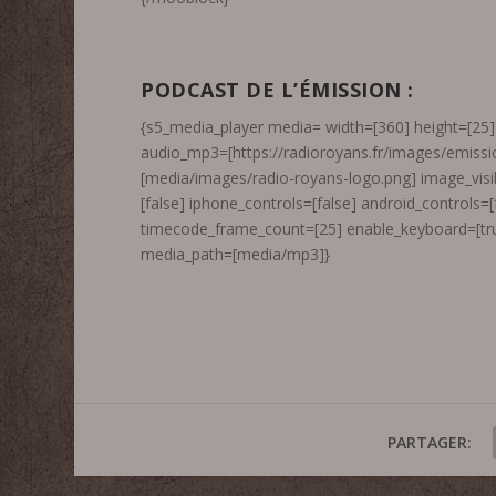
PODCAST DE L’ÉMISSION :
{s5_media_player media= width=[360] height=[25] 
audio_mp3=[https://radioroyans.fr/images/emis
[media/images/radio-royans-logo.png] image_visib
[false] iphone_controls=[false] android_controls=
timecode_frame_count=[25] enable_keyboard=[tru
media_path=[media/mp3]}
PARTAGER: