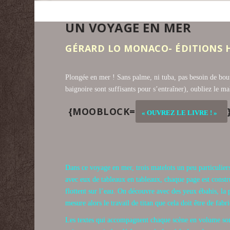
UN VOYAGE EN MER
GÉRARD LO MONACO- ÉDITIONS 
Plongée en mer ! Sans palme, ni tuba, pas besoin de boute
baignoire sont suffisants pour s’entraîner), oubliez le m
{MOOBLOCK=
« OUVREZ LE LIVRE ! »
Dans ce voyage en mer, trois matelots un peu particulie
avec eux de tableaux en tableaux, chaque page est constr
flottent sur l’eau. On découvre avec des yeux ébahis, la p
mesure alors le travail de titan que cela doit être de fabr
Les textes qui accompagnent chaque scène en volume son