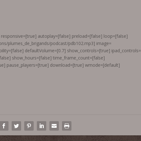
responsive=[true] autoplay=[false] preload=[false] loop=[false]
sions/plumes_de_brigands/podcast/pdb102.mp3] image=
ility=[false] defaultVolume=[0.7] show_controls=[true] ipad_controls
[false] show_hours=[false] time_frame_count=[false]
e] pause_players=[true] download=[true] wmode=[default]