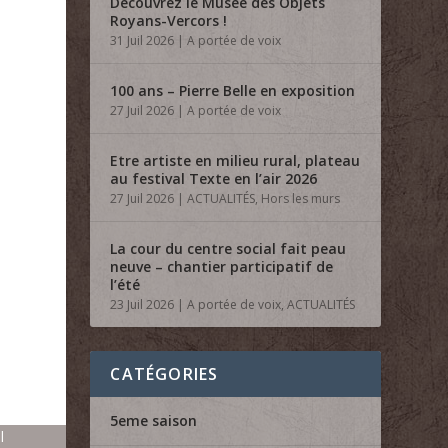
Découvrez le Musée des Objets
Royans-Vercors !
31 Juil 2026
|
A portée de voix
100 ans – Pierre Belle en exposition
27 Juil 2026
|
A portée de voix
Etre artiste en milieu rural, plateau
au festival Texte en l’air 2026
27 Juil 2026
|
ACTUALITÉS
,
Hors les murs
La cour du centre social fait peau
neuve – chantier participatif de
l’été
23 Juil 2026
|
A portée de voix
,
ACTUALITÉS
CATÉGORIES
5eme saison
l