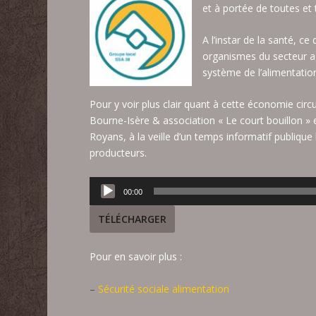
et à portée de toutes et 
A l’instar de la santé, ce
organismes du secteur ag
système de l’alimentatio
Pour y voir plus clair quant à cette économie circ
Bourne-Isère & association « Le court bouillon » e
Royans, à la veille d’un temps informatif publique 
producteurs.
Lecteur
00:00
audio
TÉLÉCHARGER
Pour en savoir plus :
–
Sécurité sociale alimentation