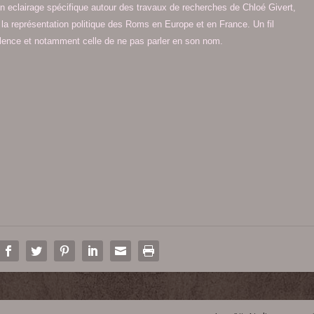
un eclairage spécifique autour des travaux de recherches de Chloé Givert,
la représentation politique des Roms en Europe et en France. Un fil
iolence et notamment celle de ne pas parler en son nom.