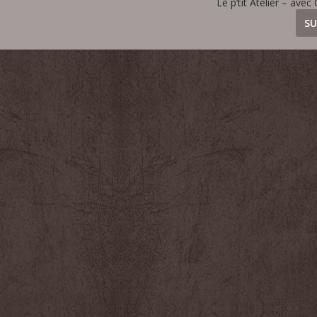
Le p’tit Atelier – avec
SU