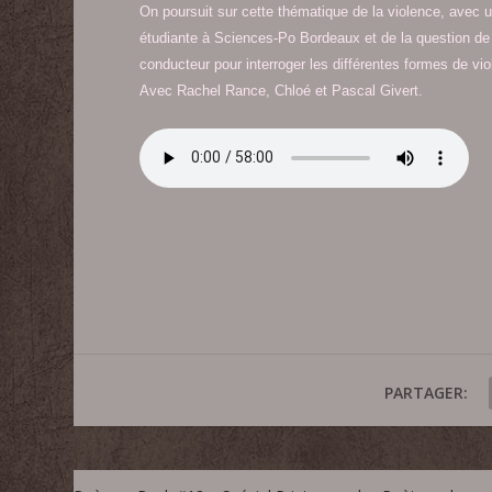
On poursuit sur cette thématique de la violence, avec 
étudiante à Sciences-Po Bordeaux et de la question de 
conducteur pour interroger les différentes formes de v
Avec Rachel Rance, Chloé et Pascal Givert.
PARTAGER: