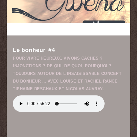
Le bonheur #4
POUR VIVRE HEUREUX, VIVONS CACHÉS ?
INJONCTIONS ? DE QUI, DE QUOI, POURQUOI ?
TOUJOURS AUTOUR DE L’INSAISISSABLE CONCEPT
DU BONHEUR … AVEC LOUISE ET RACHEL RANCE,
TIPHAINE DESCHAUX ET NICOLAS AUVRAY.