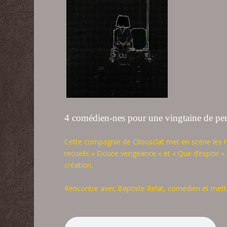
4 comédien-nes pour une vingtaine de pe
Cette
compagnie de Cliousclat met en scène les text
recueils « Douce vengeance » et « Que d’espoir ».
création.
Rencontre avec Baptiste Relat, comédien et met