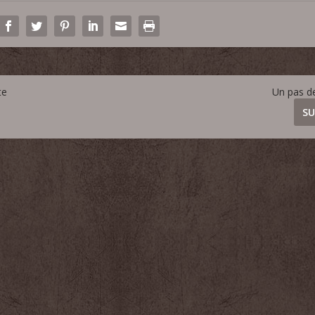
te
Un pas d
SU