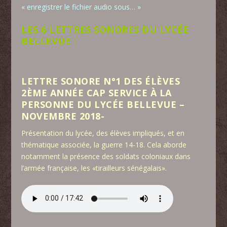
« enregistrer le fichier audio sous… »
LES 6 LETTRES SONORES DU LYCÉE
BELLEVUE :
LETTRE SONORE N°1 DES ÉLÈVES
2ÈME ANNÉE CAP SERVICE À LA
PERSONNE DU LYCÉE BELLEVUE –
NOVEMBRE 2018-
Présentation du lycée, des élèves impliqués, et en
thématique associée, la guerre 14-18. Cela aborde
notamment la présence des soldats coloniaux dans
l’armée française, les «tirailleurs sénégalais».