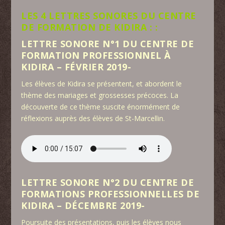
LES 4 LETTRES SONORES DU CENTRE
DE FORMATION DE KIDIRA : :
LETTRE SONORE N°1 DU CENTRE DE
FORMATION PROFESSIONNEL À
KIDIRA – FÉVRIER 2019-
Les élèves de Kidira se présentent, et abordent le
thème des mariages et grossesses précoces. La
découverte de ce thème suscite énormément de
réflexions auprès des élèves de St-Marcellin.
LETTRE SONORE N°2 DU CENTRE DE
FORMATIONS PROFESSIONNELLES DE
KIDIRA – DÉCEMBRE 2019-
Poursuite des présentations, puis les élèves nous