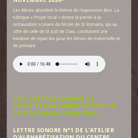
Les élèves abordent le thème de l’expression libre. La
rubrique « Projet local » donne la parole à la
restauration scolaire de l’école de St Romans, qui au
côté de celle de St Just de Claix, conduisent une
initiative de repas bio pour les élèves de maternelle et
de primaire.
LES 4 LETTRES SONORES DE
L’ATELIER D’ALPHABÉTISATION DU
CENTRE SOCIAL DU ROYANS : :
LETTRE SONORE N°1 DE L’ATELIER
D’ALPHABÉTISATION DU CENTRE