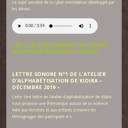
Le sujet sensible de la cyber-intimidation développé par
les élèves
LES 2 LETTRES SONORES DU COURS
D’ALPHABÉTISATION DE KIDIRA :
LETTRE SONORE N°1 DE L’ATELIER
D’ALPHABÉTISATION DE KIDIRA –
DÉCEMBRE 2019 –
Cette 1ère lettre de l’atelier d’alphabétisation de Kidira
nous propose une thématique autour de la violence
faite aux femmes et aux enfants à travers les
témoignages des participant-e-s