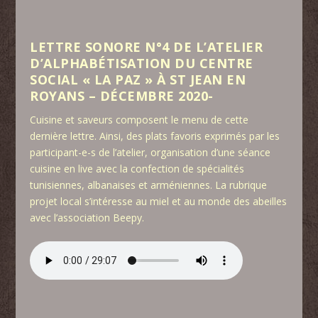
LETTRE SONORE N°4 DE L’ATELIER
D’ALPHABÉTISATION DU CENTRE
SOCIAL « LA PAZ » À ST JEAN EN
ROYANS – DÉCEMBRE 2020-
Cuisine et saveurs composent le menu de cette
dernière lettre. Ainsi, des plats favoris exprimés par les
participant-e-s de l’atelier, organisation d’une séance
cuisine en live avec la confection de spécialités
tunisiennes, albanaises et arméniennes. La rubrique
projet local s’intéresse au miel et au monde des abeilles
avec l’association Beepy.