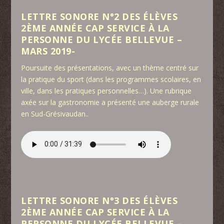
LETTRE SONORE N°2 DES ÉLÈVES
2ÈME ANNÉE CAP SERVICE À LA
PERSONNE DU LYCÉE BELLEVUE –
MARS 2019-
Poursuite des présentations, avec un thème centré sur
la pratique du sport (dans les programmes scolaires, en
ville, dans les pratiques personnelles…). Une rubrique
axée sur la gastronomie a présenté une auberge rurale
en Sud-Grésivaudan..
LETTRE SONORE N°3 DES ÉLÈVES
2ÈME ANNÉE CAP SERVICE À LA
PERSONNE DU LYCÉE BELLEVUE –