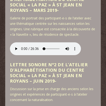
SOCIAL « LA PAZ » À ST JEAN EN
ROYANS – MARS 2019-
Galerie de portrait des participant-e-s de l’atelier avec
une thématique centrée sur les naissances selon les
origines. Une rubrique est consacrée à la découverte de
« la Navette », lieu de résidence de spectacle.
LETTRE SONORE N°2 DE L’ATELIER
D’ALPHABÉTISATION DU CENTRE
SOCIAL « LA PAZ » À ST JEAN EN
ROYANS – JUIN 2019-
Discussion sur la prise en charge des anciens selon les
origines et expériences de participant-e-s à l’atelier
concernant la naturalisation.