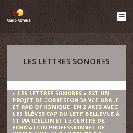
LES LETTRES SONORES
« LES LETTRES SONORES » EST UN
PROJET DE CORRESPONDANCE ORALE
ET RADIOPHONIQUE EN 2 AXES AVEC
LES ÉLÈVES CAP DU LETP BELLEVUE À
ST MARCELLIN ET LE CENTRE DE
FORMATION PROFESSIONNEL DE