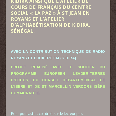
KIDIRA AINSI QUE L’ATELIER DE
COURS DE FRANÇAIS DU CENTRE
SOCIAL « LA PAZ » À ST JEAN EN
ROYANS ET L’ATELIER
D’ALPHABÉTISATION DE KIDIRA,
SÉNÉGAL.
AVEC LA CONTRIBUTION TECHNIQUE DE RADIO
ROYANS ET DJOKÉRÉ FM (KIDIRA)
PROJET RÉALISÉ AVEC LE SOUTIEN DU
PROGRAMME EUROPÉEN LEADER-TERRES
D’ÉCHOS, DU CONSEIL DÉPARTEMENTAL DE
L’ISÈRE ET DE ST MARCELLIN VERCORS ISÈRE
COMMUNAUTÉ.
Pour podcaster, clic droit sur le lecteur puis