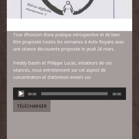
Tour d’horizon d’une pratique introspective et de bien
être proposée toutes les semaines à Activ Royans avec
une séance découverte proposée le jeudi 26 mars.
Freddy Bastin et Philippe Lucas, initiateurs de ces
séances, nous entretiennent sur cet aspect de
concentration et d’attention envers soi
Lecteur
00:00
00:00
audio
TÉLÉCHARGER