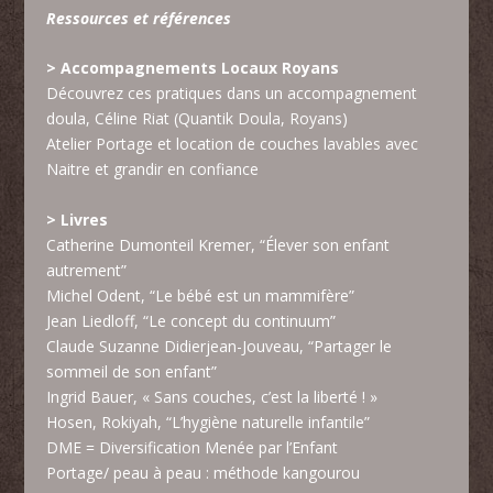
Ressources et références
> Accompagnements Locaux Royans
Découvrez ces pratiques dans un accompagnement
doula,
Céline Riat
(Quantik Doula, Royans)
Atelier Portage et location de couches lavables avec
Naitre et grandir en confiance
> Livres
Catherine Dumonteil Kremer, “Élever son enfant
autrement”
Michel Odent, “Le bébé est un mammifère”
Jean Liedloff, “Le concept du continuum”
Claude Suzanne Didierjean-Jouveau, “Partager le
sommeil de son enfant”
Ingrid Bauer, « Sans couches, c’est la liberté ! »
Hosen, Rokiyah, “L’hygiène naturelle infantile”
DME = Diversification Menée par l’Enfant
Portage/ peau à peau : méthode kangourou