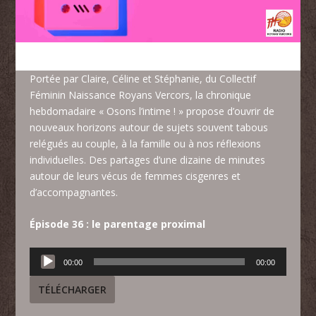
Portée par Claire, Céline et Stéphanie, du
Collectif
Féminin Naissance Royans Vercors
, la chronique
hebdomadaire « Osons l’intime ! » propose d’ouvrir de
nouveaux horizons autour de sujets souvent tabous
relégués au couple, à la famille ou à nos réflexions
individuelles. Des partages d’une dizaine de minutes
autour de leurs vécus de femmes cisgenres et
d’accompagnantes.
Épisode 36 : le parentage proximal
Lecteur
00:00
00:00
audio
TÉLÉCHARGER