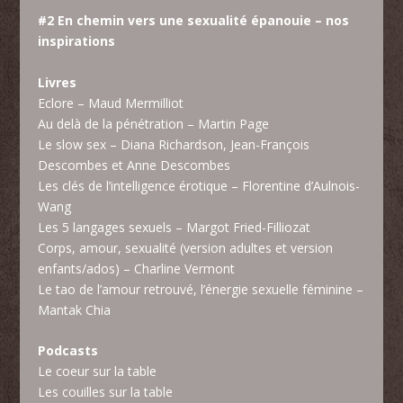
#2 En chemin vers une sexualité épanouie – nos
inspirations
Livres
Eclore – Maud Mermilliot
Au delà de la pénétration – Martin Page
Le slow sex – Diana Richardson, Jean-François
Descombes et Anne Descombes
Les clés de l’intelligence érotique – Florentine d’Aulnois-
Wang
Les 5 langages sexuels – Margot Fried-Filliozat
Corps, amour, sexualité (version adultes et version
enfants/ados) – Charline Vermont
Le tao de l’amour retrouvé, l’énergie sexuelle féminine –
Mantak Chia
Podcasts
Le coeur sur la table
Les couilles sur la table