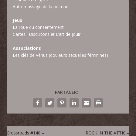
Auto-massage de la poitrine
Jeux
La roue du consentement
Cartes : Discultons et L’art de jouir
Associations
Les clés de Vénus
(douleurs sexuelles féminines)
PARTAGER:
Crossroads #140 –
ROCK IN THE ATTIC –