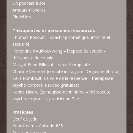
Un podcast à soi
Amours Plurielles
Pluriel.le.s
Thérapeutes et personnes
ressources
Thomas Rocourt
– coaching somatique, intimité et
sexualité
Florentine d’Aulnois-Wang – l’espace du couple
–
thérapeute de couple
Margot Fried-Filliozat
– sexo-thérapeute
Charline Vermont (compte instagram : Orgasme et moi)
Célia Rombault
, La voie de la résilience – thérapeute
psycho-corporelle (vidéo gratuites)
Karine Nivon
, Épanouissement intime – thérapeute
psycho-corporelle, praticienne Tao
Pratiques
Oeuf de jade
Yonistream –
épisode #35
Test des érotypes