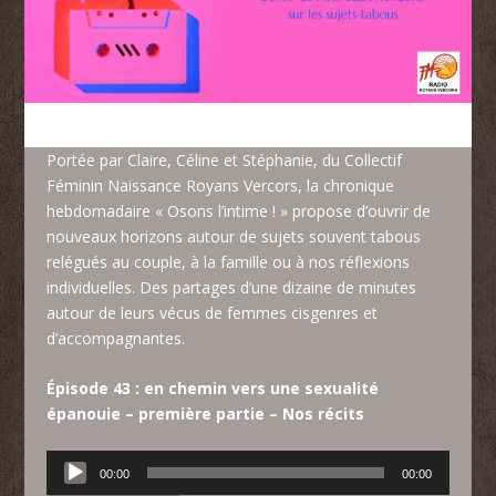
Portée par Claire, Céline et Stéphanie, du
Collectif
Féminin Naissance Royans Vercors
, la chronique
hebdomadaire « Osons l’intime ! » propose d’ouvrir de
nouveaux horizons autour de sujets souvent tabous
relégués au couple, à la famille ou à nos réflexions
individuelles. Des partages d’une dizaine de minutes
autour de leurs vécus de femmes cisgenres et
d’accompagnantes.
Épisode 43 : en chemin vers une sexualité
épanouie – première partie – Nos récits
Lecteur
00:00
00:00
audio