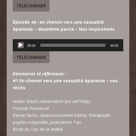
TÉLÉCHARGER
Épisode 44 : en chemin vers une sexualité
épanouie – deuxième partie – Nos inspirations
Lecteur
00:00
00:00
audio
TÉLÉCHARGER
Ressources et références :
#1 En chem
in vers une sexualité épanouie – nos
récits
Atelier d’auto-observation (ou self-help)
Festival Yoniversel
Karine Nivon
, épanouissement intime, thérapeute
psycho-corporelle, praticienne Tao
Ecole du
Tao de la vitalité