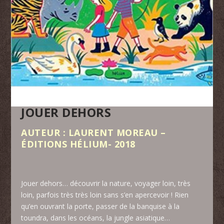
JOUER DEHORS
AUTEUR : LAURENT MOREAU –
ÉDITIONS HÉLIUM- 2018
Jouer dehors… découvrir la nature, voyager loin, très
loin, parfois très très loin sans s’en apercevoir ! Rien
qu’en ouvrant la porte, passer de la banquise à la
toundra, dans les océans, la jungle asiatique…