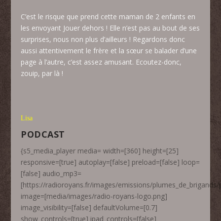
C’est le risque que prend cette maman de 2 enfants en
les envoyant Jouer dehors ! Elle n’est pas au bout de ses
surprises, nous non plus d’ailleurs ! Regardons donc
aussi attentivement le frère et la sœur se balader d’une
page à l’autre, c’est assez amusant. Ecoutez-donc,
zouip, par là !
Lisa
PODCAST
{s5_media_player media= width=[360] height=[25]
responsive=[true] autoplay=[false] preload=[false] loop=
[false] audio_mp3=
[https://radioroyans.fr/images/emissions/plumes_de_brigand
image=[media/images/radio-royans-logo.png]
image_visibility=[false] defaultVolume=[0.7]
show_controls=[true] ipad_controls=[false]