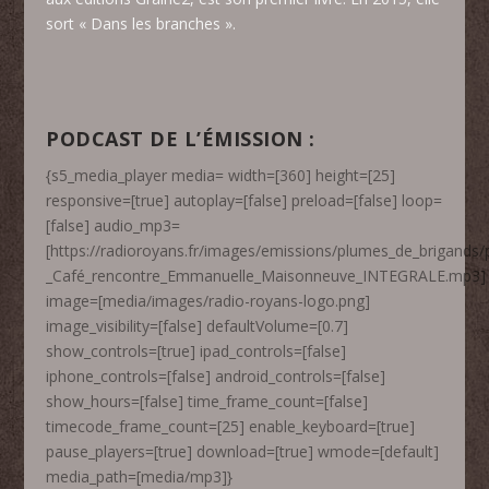
sort « Dans les branches ».
PODCAST DE L’ÉMISSION :
{s5_media_player media= width=[360] height=[25]
responsive=[true] autoplay=[false] preload=[false] loop=
[false] audio_mp3=
[https://radioroyans.fr/images/emissions/plumes_de_brigands
_Café_rencontre_Emmanuelle_Maisonneuve_INTEGRALE.mp3]
image=[media/images/radio-royans-logo.png]
image_visibility=[false] defaultVolume=[0.7]
show_controls=[true] ipad_controls=[false]
iphone_controls=[false] android_controls=[false]
show_hours=[false] time_frame_count=[false]
timecode_frame_count=[25] enable_keyboard=[true]
pause_players=[true] download=[true] wmode=[default]
media_path=[media/mp3]}